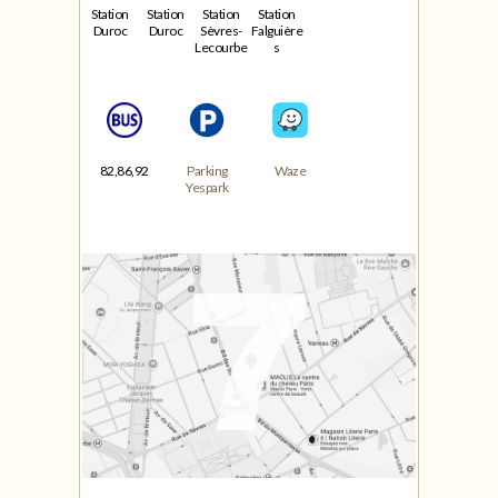
Station
Station
Station
Station
Duroc
Duroc
Sèvres-
Falguière
Lecourbe
s
82,86,92
Parking
Waze
Yespark